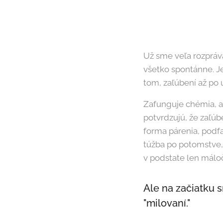
Už sme veľa rozpráva
všetko spontánne. J
tom, zaľúbení až po u
Zafunguje chémia, a
potvrdzujú, že zaľúb
forma párenia, podf
túžba po potomstve, 
v podstate len máloč
Ale na začiatku sm
"milovaní."