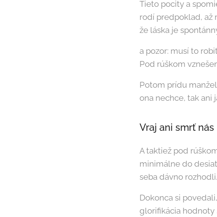
Tieto pocity a spomi
rodí predpoklad, až m
že láska je spontánny
a pozor: musí to rob
Pod rúškom vznešen
Potom prídu manželi
ona nechce, tak ani 
Vraj ani smrť nás
A taktiež pod rúško
minimálne do desiate
seba dávno rozhodli
Dokonca si povedali, 
glorifikácia hodnoty