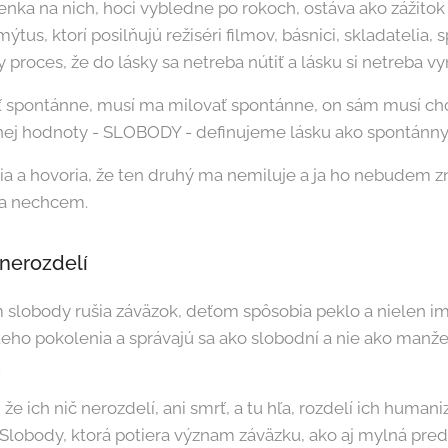
enka na nich, hoci vybledne po rokoch, ostáva ako zážitok 
ýtus, ktorí posilňujú režiséri filmov, básnici, skladatelia, s
 proces, že do lásky sa netreba nútiť a lásku si netreba vy
iť spontánne, musí ma milovať spontánne, on sám musí chci
ej hodnoty - SLOBODY - definujeme lásku ako spontánny
a a hovoria, že ten druhý ma nemiluje a ja ho nebudem z
ja nechcem.
 nerozdelí
m slobody rušia záväzok, deťom spôsobia peklo a nielen i
ho pokolenia a správajú sa ako slobodní a nie ako manželi
.
že ich nič nerozdelí, ani smrť, a tu hľa, rozdelí ich human
 Slobody, ktorá potiera význam záväzku, ako aj mylná preds