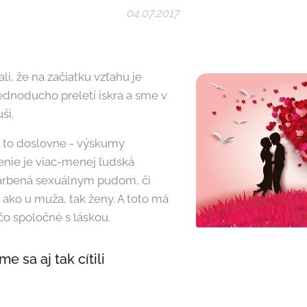
04.07.2017
li, že na začiatku vzťahu je
ednoducho preletí iskra a sme v
ši.
 to doslovne - výskumy
enie je viac-menej ľudská
arbená sexuálnym pudom, či
ako u muža, tak ženy. A toto má
o spoločné s láskou.
e sa aj tak cítili