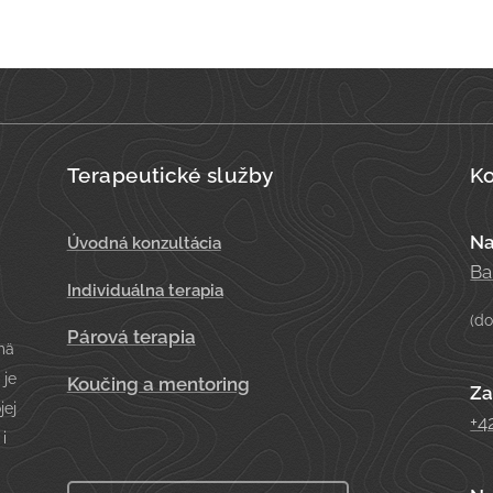
Terapeutické služby
Ko
Na
Úvodná konzultácia
Ba
Individuálna terapia
(do
Párová terapia
mä
 je
Koučing a mentoring
Za
jej
+4
 i