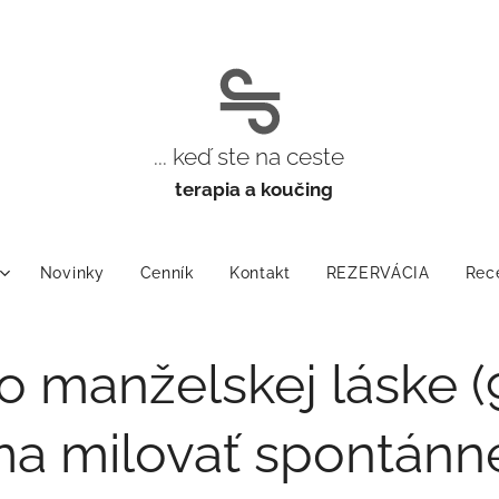
... keď ste na ceste
t
erapia a koučing
Novinky
Cenník
Kontakt
REZERVÁCIA
Rec
o manželskej láske (9
a milovať spontánn