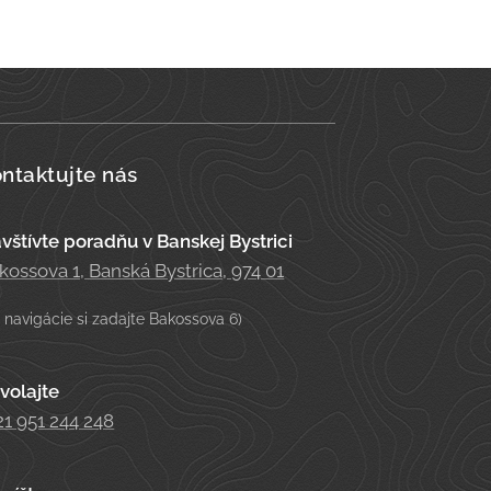
ntaktujte nás
vštívte poradňu v Banskej Bystrici
kossova 1, Banská Bystrica, 974 01
 navigácie si zadajte Bakossova 6)
volajte
21 951 244 248