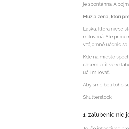
je spontánna. A pojmu
Muž a žena, ktorí pre
Láska, ktorá niečo s
milovaná. Ale prácu 
vzájomné učenie sa l
Kde na miesto spoc
chcem cítiť vo vzťahu
učil milovať.
Aby sme boli toho s
Shutterstock
1. zaľúbenie nie j
To, čo intenzívne pre