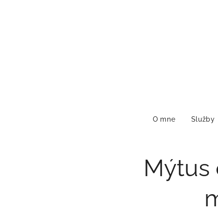
O mne
Služby
Mýtus 
m