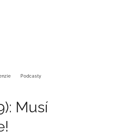
enzie
Podcasty
): Musí
e!