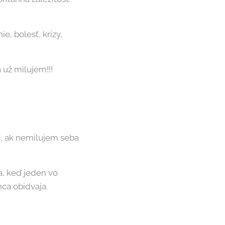
e, bolesť, krízy,
a už milujem!!!
/, ak nemilujem seba
ia, keď jeden vo
nca obidvaja.