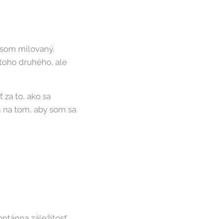
e som milovaný,
 toho druhého, ale
za to, ako sa
em na tom, aby som sa
ontánna záležitosť.