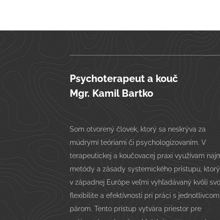
Psychoterapeut a kouč
Mgr. Kamil Bartko
Som otvorený človek, ktorý sa neskrýva za
múdrymi teóriami či psychologizovaním. V
terapeutickej a koučovacej praxi využívam naj
metódy a zásady systemického prístupu, ktorý
v západnej Európe veľmi vyhľadávaný kvôli svo
flexibilite a efektívnosti pri práci s jednotlivcom
párom. Tento prístup vytvára priestor pre