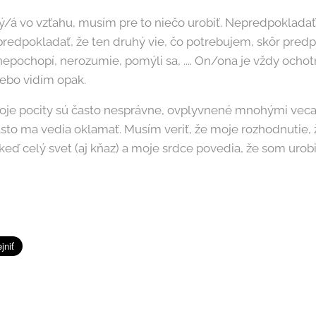
/á vo vzťahu, musím pre to niečo urobiť. Nepredpokladať
redpokladať, že ten druhý vie, čo potrebujem, skôr predp
nepochopí, nerozumie, pomýli sa, .... On/ona je vždy ochotn
lebo vidím opak.
oje pocity sú často nesprávne, ovplyvnené mnohými vecam
o ma vedia oklamať. Musím veriť, že moje rozhodnutie, 
 keď celý svet (aj kňaz) a moje srdce povedia, že som urobi