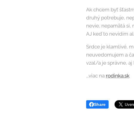
Ak chcem byť šťastný
druhý potrebuje, nep
nevie, nepamätá si, 
AJ keď to nevidím a
Srdce je klamlivé, m
neuvedomujem a čast
vzal/a je správne, aj
...viac na
rodinka.sk
Share