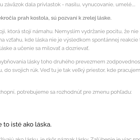
 záväzok dala prívlastok - nasilu, vynucovanie, umelé....
kročia prah kostola, sú pozvaní k zrelej láske.
tojí, ktorá stojí námahu. Nemyslím vydržanie pocitu, že ni
na vzťahu, kde láska nie je výsledkom spontánnej reakcie
áske a učenie sa milovať a dozrievať.
hybňovania lásky toho druhého prevezmem zodpovednosť 
, do svojich rúk. Veď tu je tak veľký priestor, kde pracuj
chopní, potrebujeme sa rozhodnúť pre zmenu pohľadu:
e to isté ako láska.
žívajú ako lásku, je skôr náznak lásky. Zaľúbenie je viac sp