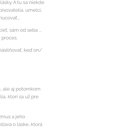
lásky. A tu sa niekde
pisovatelia, umelci,
nucovať...
eť, sám od seba ...
 proces.
násilňovať, keď on/
m, ale aj potomkom
a, ktorí sa už pre
izmus a jeho
tava o láske, ktorá