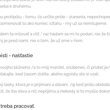
 seba k druhému.
 protipólu - tomu, čo určite príde - zranenia, nepochopeni
a pomenovať to ako koniec vzťahu - my už sa nemilujeme.
dem ťa milovať a ctiť..." raz hádam sa mi to podarí, nie že ť
orý je pred nami, nie o tom, že už sme v ňom.
sti - našťastie
vojho blížneho /a to môj manžel, snúbenec, či priateľ je
kajte, keď časom zistíte, akého egoistu ste si vzali.
ý lásky, ktorá je o prijímaní a dávaní, /aj keď prídu obdob
t, že iba dáva a nič neprijíma a niekedy si to myslia doko
 treba pracovať.