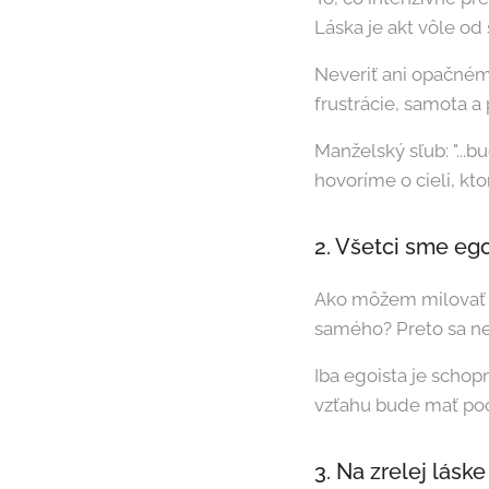
Láska je akt vôle od
Neveriť ani opačnému
frustrácie, samota 
Manželský sľub: "...bu
hovoríme o cieli, kt
2. Všetci sme egoi
Ako môžem milovať s
samého? Preto sa neľa
Iba egoista je schopn
vzťahu bude mať poci
3. Na zrelej láske