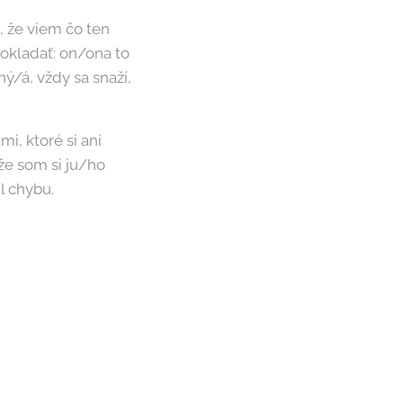
, že viem čo ten
okladať: on/ona to
ý/á, vždy sa snaží,
i, ktoré si ani
že som si ju/ho
l chybu.