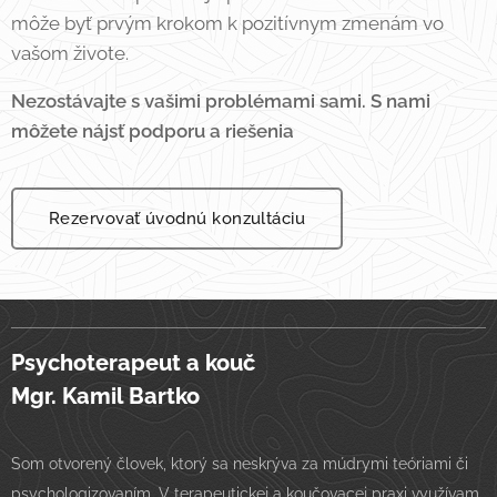
môže byť prvým krokom k pozitívnym zmenám vo
vašom živote.
Nezostávajte s vašimi problémami sami. S nami
môžete nájsť podporu a riešenia
Rezervovať úvodnú konzultáciu
Psychoterapeut a kouč
Mgr. Kamil Bartko
Som otvorený človek, ktorý sa neskrýva za múdrymi teóriami či
psychologizovaním. V terapeutickej a koučovacej praxi využívam