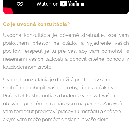
Čo je úvodná konzultácia?
Úvodná konzultácia je dôverné stretnutie, kde vám
poskytnem priestor na otázky a vyjadrenie vašich
pocitov. Terapeut je tu pre vás, aby vám pomohol s
riešeniami vašich ťažkostí a obnovil citeľne pohodu v
každodennom živote.
Úvodná konzultácia je dôležitá pre to, aby sme
spoločne pochopili vaše potreby, ciele a očakávania.
Počas tohto stretnutia sa budeme venovať vašim
obavám, problémom a nárokom na pomoc. Zároveň
vám terapeut predstaví pracovnú metódu a spôsob,
akým vám môže pomôcť dosiahnuť vaše ciele.