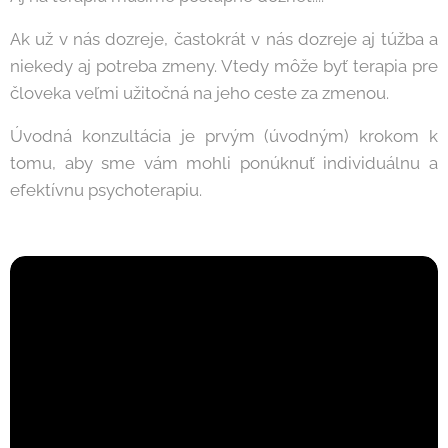
Ak už v nás dozreje, častokrát v nás dozreje aj túžba a
niekedy aj potreba zmeny. Vtedy môže byť terapia pre
človeka veľmi užitočná na jeho ceste za zmenou.
Úvodná konzultácia je prvým (úvodným) krokom k
tomu, aby sme vám mohli ponúknuť individuálnu a
efektívnu psychoterapiu.