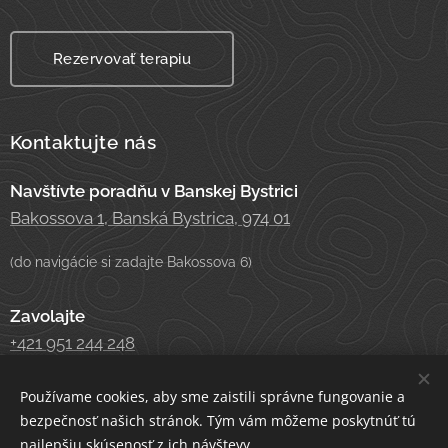
Rezervovať terapiu
Kontaktujte nás
Navštívte poradňu v Banskej Bystrici
Bakossova 1, Banská Bystrica, 974 01
(do navigácie si zadajte Bakossova 6)
Zavolajte
+421 951 244 248
Používame cookies, aby sme zaistili správne fungovanie a
Napíšte
bezpečnosť našich stránok. Tým vám môžeme poskytnúť tú
info@psychoterapeutickaporadna.sk
najlepšiu skúsenosť z ich návštevy.