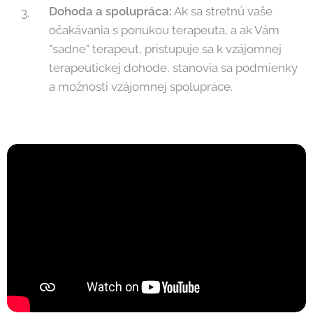
Dohoda a spolupráca:
Ak sa stretnú vaše
očakávania s ponukou terapeuta, a ak Vám
"sadne" terapeut, pristupuje sa k vzájomnej
terapeutickej dohode, stanovia sa podmienky
a možnosti vzájomnej spolupráce.