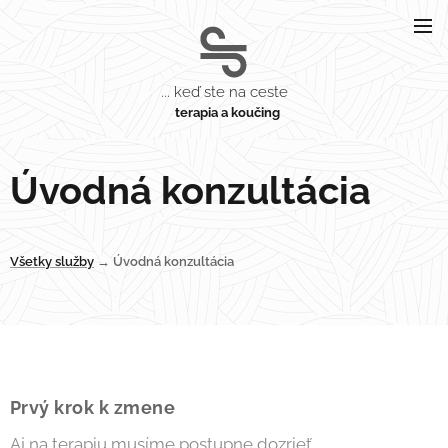
... keď ste na ceste
t
erapia a koučing
Úvodná konzultácia
Všetky služby
→ Úvodná konzultácia
Prvý krok k zmene
Aj na terapiu musíme postupne dozrieť....